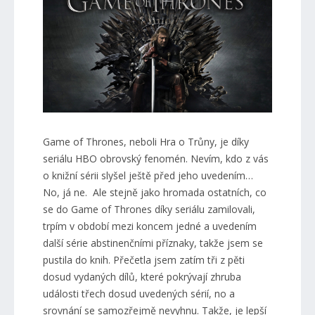
Game of Thrones, neboli Hra o Trůny, je díky
seriálu HBO obrovský fenomén. Nevím, kdo z vás
o knižní sérii slyšel ještě před jeho uvedením…
No, já ne. Ale stejně jako hromada ostatních, co
se do Game of Thrones díky seriálu zamilovali,
trpím v období mezi koncem jedné a uvedením
další série abstinenčními příznaky, takže jsem se
pustila do knih. Přečetla jsem zatím tři z pěti
dosud vydaných dílů, které pokrývají zhruba
události třech dosud uvedených sérií, no a
srovnání se samozřejmě nevyhnu. Takže, je lepší