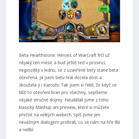
Beta Hearthstone: Heroes of WarCraft frčí už
nějaký ten měsíc a buď ještě teď v prosinci,
nejpozději v lednu, se z uzavřené bety stane beta
otevřená. Já jsem betu hrál docela dost a
zkoušela ji i Karoshi. Tak jsem si řekli, že když se
blíží to otevření bran pro všechny, sepíšeme
nějaké stručné dojmy. Neudělali jsme z toho
klasický Mashup ani preview, které si můžete
přečíst na velkých webech. Spíš jsme jen
nevážným dialogem probrali, co se nám na hře líbí
a nelíbí: