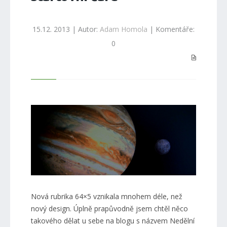
15.12. 2013 | Autor:
Adam Homola
| Komentáře:
0
Nová rubrika 64×5 vznikala mnohem déle, než
nový design. Úplně prapůvodně jsem chtěl něco
takového dělat u sebe na blogu s názvem Nedělní