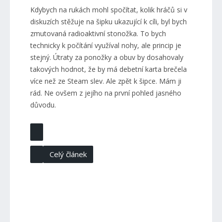
Kdybych na rukách mohl spočítat, kolik hráčů si v
diskuzích stěžuje na šipku ukazující k cíli, byl bych
zmutovaná radioaktivní stonožka. To bych
technicky k počítání využíval nohy, ale princip je
stejný. Útraty za ponožky a obuv by dosahovaly
takových hodnot, že by má debetní karta brečela
více než ze Steam slev. Ale zpět k šipce. Mám ji
rád. Ne ovšem z jejího na první pohled jasného
důvodu.
Celý článek