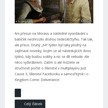
Ani přesun na Moravu a následné vysedávání u
babiček neohrozilo druhou šedesátčtyřku. Tak tak,
ale přece. Druhý „64“ týden byl taky plodný na
zajímavé novinky, bojím se až následujících dvou
týdnů, kdy budou svátky a nic se dít nebude. Ale
něco vyškrábnem. Zatím si ale můžete ve
stručnosti počíst o šílenství v multiplayeru Just
Cause 3, šílenství Facebooku a samozřejmě i o
Kingdom Come: Deliverance:
Celý článek