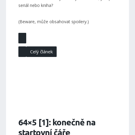
seriál nebo kniha?
(Beware, může obsahovat spoilery.)
Celý článek
64×5 [1]: konečně na
startovní čáře