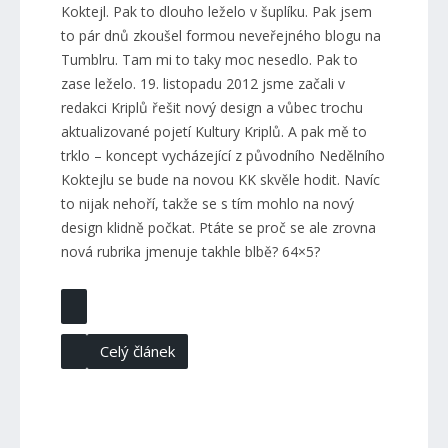
Koktejl. Pak to dlouho leželo v šuplíku. Pak jsem
to pár dnů zkoušel formou neveřejného blogu na
Tumblru. Tam mi to taky moc nesedlo. Pak to
zase leželo. 19. listopadu 2012 jsme začali v
redakci Kriplů řešit nový design a vůbec trochu
aktualizované pojetí Kultury Kriplů. A pak mě to
trklo – koncept vycházející z původního Nedělního
Koktejlu se bude na novou KK skvěle hodit. Navíc
to nijak nehoří, takže se s tím mohlo na nový
design klidně počkat. Ptáte se proč se ale zrovna
nová rubrika jmenuje takhle blbě? 64×5?
Celý článek