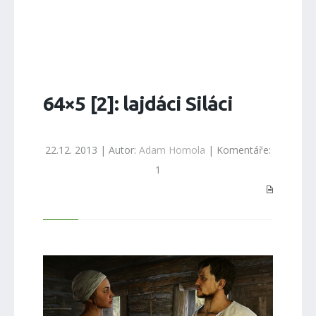
64×5 [2]: lajdáci Siláci
22.12. 2013 | Autor:
Adam Homola
| Komentáře:
1