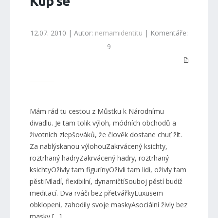
Kup se
12.07. 2010 | Autor:
nemamidentitu
| Komentáře:
9
Mám rád tu cestou z Můstku k Národnímu
divadlu. Je tam tolik výloh, módních obchodů a
životních zlepšováků, že člověk dostane chuť žít.
Za nablýskanou výlohouZakrvácený ksichty,
roztrhaný hadryZakrvácený hadry, roztrhaný
ksichtyOživly tam figurínyOživli tam lidi, oživly tam
pěstiMladí, flexibilní, dynamičtíSouboj pěstí budiž
meditací. Dva rváči bez přetvářkyLuxusem
obklopeni, zahodily svoje maskyAsociální živly bez
masky […]