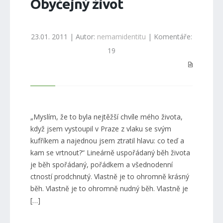
Obyčejný život
23.01. 2011 | Autor:
nemamidentitu
| Komentáře:
19
„Myslím, že to byla nejtěžší chvíle mého života,
když jsem vystoupil v Praze z vlaku se svým
kufříkem a najednou jsem ztratil hlavu: co teď a
kam se vrtnout?“ Lineárně uspořádaný běh života
je běh spořádaný, pořádkem a všednodenní
ctností prodchnutý. Vlastně je to ohromně krásný
běh. Vlastně je to ohromně nudný běh. Vlastně je
[…]