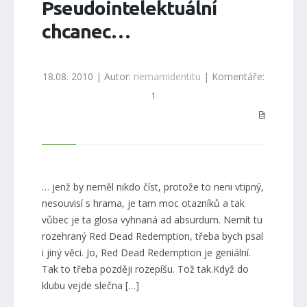
Pseudointelektuální
chcanec…
18.08. 2010 | Autor:
nemamidentitu
| Komentáře:
1
… jenž by neměl nikdo číst, protože to neni vtipný,
nesouvisí s hrama, je tam moc otazníků a tak
vůbec je ta glosa vyhnaná ad absurdum. Nemít tu
rozehraný Red Dead Redemption, třeba bych psal
i jiný věci. Jo, Red Dead Redemption je geniální.
Tak to třeba později rozepíšu. Tož tak.Když do
klubu vejde slečna […]