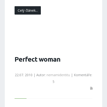
Celý článek...
Perfect woman
22.07. 2010 | Autor:
nemamidentitu
| Komentáře:
5