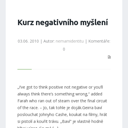
Kurz negativního myšlení
03.06. 2010 | Autor:
nemamidentitu
| Komentáře:
0
„I’ve got to think positive not negative or you’ll
always think there’s something wrong,“ added
Farah who ran out of steam over the final circuit
of the race. – Jo, tak tohle je doják.Geirra baví
poslouchat Johnyho Cashe, koukat na filmy, hrát
si pistolí a kouřit trávu. „Baví“ je vlastně hodně