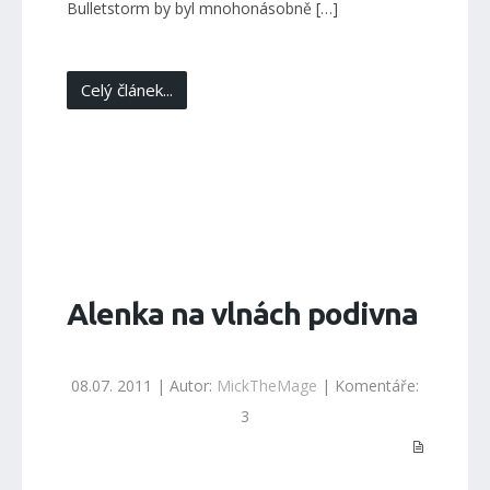
Bulletstorm by byl mnohonásobně […]
Celý článek...
Alenka na vlnách podivna
08.07. 2011 | Autor:
MickTheMage
| Komentáře:
3