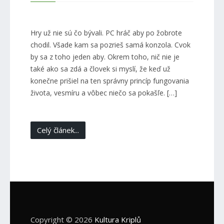
Hry už nie sú čo bývali. PC hráč aby po žobrote
chodil. Všade kam sa pozrieš samá konzola. Cvok
by sa z toho jeden aby. Okrem toho, nič nie je
také ako sa zdá a človek si myslí, že keď už
konečne prišiel na ten správny princíp fungovania
života, vesmíru a vôbec niečo sa pokašľe. […]
Celý článek...
Copyright © 2026
Kultura Kriplů