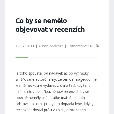
Co by se nemělo
objevovat v recenzích
17.07. 2011 | Autor:
zealcore
| Komentáře: 16
Je toho spousta, od nadávek až po výhrůžky
směřované autorům hry, že ten Carmageddon je
krajně nevkusné vydávat zrovna teď, když mu
pirát silnic zajel příbuzného.V recenzích by se
obecně neměly psát krátké (natož dlouhé)
odstavce o tom, jak by hra dopadla lépe, kdyby
recenzent dostal práci v Epicu, protože ten