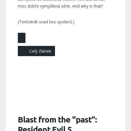
moc dobře vymyšlená série. And why is that?
(Tentokrát snad bez spoilerů.)
Celý článek
Blast from the "past":
Resident Evil 5