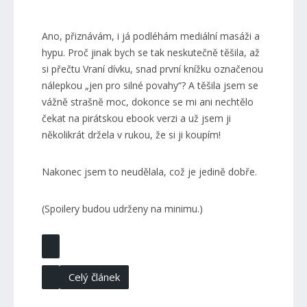
Ano, přiznávám, i já podléhám mediální masáži a
hypu. Proč jinak bych se tak neskutečně těšila, až
si přečtu Vraní dívku, snad první knížku označenou
nálepkou „jen pro silné povahy“? A těšila jsem se
vážně strašně moc, dokonce se mi ani nechtělo
čekat na pirátskou ebook verzi a už jsem ji
několikrát držela v rukou, že si ji koupím!
Nakonec jsem to neudělala, což je jedině dobře.
(Spoilery budou udrženy na minimu.)
Celý článek