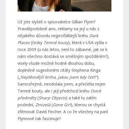
Už jste slyšeli o spisovatelce Gillian Flynn?
Pravděpodobně ano, reklamy na její u nás z
nějakého důvodu nejprofláklejší knihu
Dark
Places
(česky
Temné kouty
), která v USA vyšla v
roce 2009 (u nás letos, není to zábavné, jak se k
nám všechno dostává se směšným spožděním?),
visely všude možně hodně dlouhou dobu,
doplněné sugestivními citáty Stephena Kinga
(
„Nejděsivější kniha, jakou jsem kdy četl!“
).
Samozřejmě, neodolala jsem, a přečetla nejen
Temné kouty, ale i její předchozí knihu
Ostré
předměty
(
Sharp Objects
) a také tu zatím
poslední,
Zmizelá
(
Gone Girl
), kterou se chystá
zfilmovat David Fincher. A co že všechny na paní
Flynnové tak fascinuje?