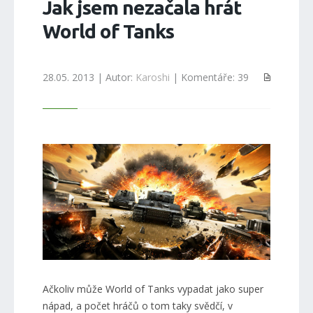
Jak jsem nezačala hrát
World of Tanks
28.05. 2013 | Autor:
Karoshi
| Komentáře: 39
Ačkoliv může World of Tanks vypadat jako super
nápad, a počet hráčů o tom taky svědčí, v