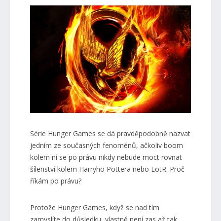
Série Hunger Games se dá pravděpodobně nazvat
jedním ze současných fenoménů, ačkoliv boom
kolem ní se po právu nikdy nebude moct rovnat
šílenství kolem Harryho Pottera nebo LotR. Proč
říkám po právu?
Protože Hunger Games, když se nad tím
zamyslíte do důsledku, vlastně není zas až tak