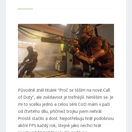
Původně zněl titulek “Proč se těším na nové Call
of Duty”, ale zvědavost je trefnější. Netěším se. Je
mi to vcelku jedno a celou sérii CoD mám v paži
od čtvrtého dílu, přičmež trojku jsem nehrál.
Prostě stačilo a dost. Nepotřebuju hrát podobnou
akční FPS každý rok, stejně jako nechci hrát