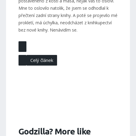
postaveného z kostí a masa, nějak vás to osloví.
Mne to oslovilo natolik, že jsem se odhodlal k
přečtení zadní strany knihy. A poté se projevilo mé
prokletí, má úchylka, neodcházet z knihkupectví
bez nové knihy. Nenávidím se.
Celý článek
Godzilla? More like