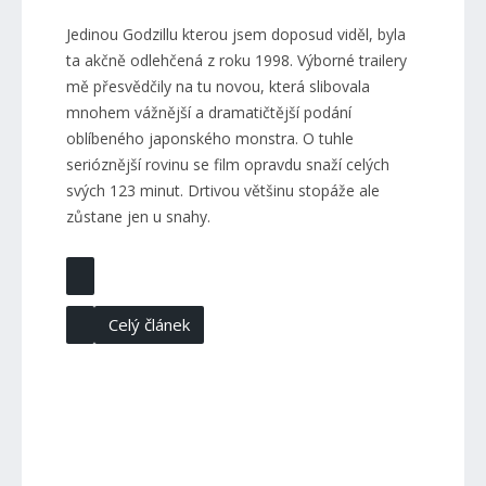
Jedinou Godzillu kterou jsem doposud viděl, byla
ta akčně odlehčená z roku 1998. Výborné trailery
mě přesvědčily na tu novou, která slibovala
mnohem vážnější a dramatičtější podání
oblíbeného japonského monstra. O tuhle
serióznější rovinu se film opravdu snaží celých
svých 123 minut. Drtivou většinu stopáže ale
zůstane jen u snahy.
Celý článek