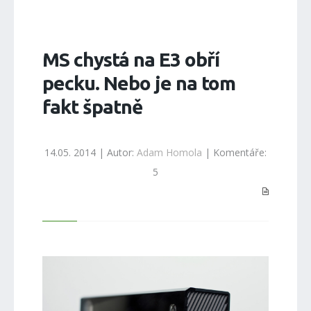
MS chystá na E3 obří
pecku. Nebo je na tom
fakt špatně
14.05. 2014 | Autor:
Adam Homola
| Komentáře:
5