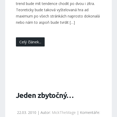
trend bude mít tendence chodit po dvou i zítra.
Teoreticky bude taková vyštelovaná hra ad
maximum po všech stránkách naprosto dokonalá
nebo nám to aspoň bude tvrdit […]
Celý článek...
Jeden zbytočný…
22.03. 2010 | Autor:
MickTheMage
| Komentáře: