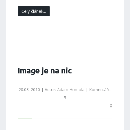
Celý článek...
Image je na nic
20.03. 2010 | Autor:
Adam Homola
| Komentáře:
5