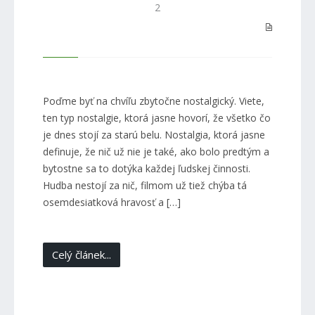
2
Poďme byť na chvíľu zbytočne nostalgický. Viete,
ten typ nostalgie, ktorá jasne hovorí, že všetko čo
je dnes stojí za starú belu. Nostalgia, ktorá jasne
definuje, že nič už nie je také, ako bolo predtým a
bytostne sa to dotýka každej ľudskej činnosti.
Hudba nestojí za nič, filmom už tiež chýba tá
osemdesiatková hravosť a […]
Celý článek...