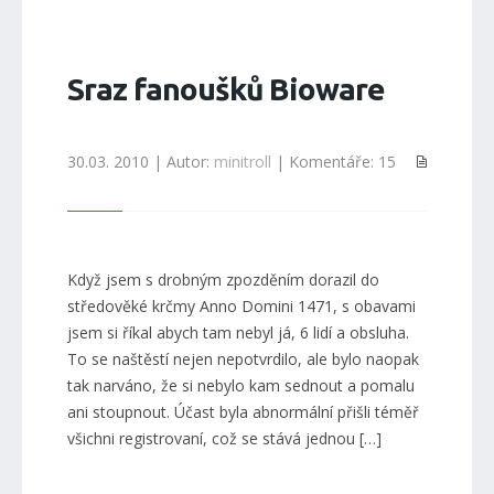
Sraz fanoušků Bioware
30.03. 2010 | Autor:
minitroll
| Komentáře: 15
Když jsem s drobným zpozděním dorazil do
středověké krčmy Anno Domini 1471, s obavami
jsem si říkal abych tam nebyl já, 6 lidí a obsluha.
To se naštěstí nejen nepotvrdilo, ale bylo naopak
tak narváno, že si nebylo kam sednout a pomalu
ani stoupnout. Účast byla abnormální přišli téměř
všichni registrovaní, což se stává jednou […]