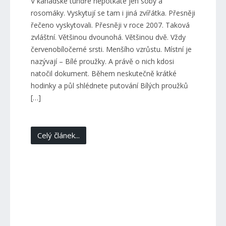
V kanadské tundře nepotkáte jen soby a
rosomáky. Vyskytují se tam i jiná zvířátka. Přesněji
řečeno vyskytovali. Přesněji v roce 2007. Taková
zvláštní. Většinou dvounohá. Většinou dvě. Vždy
červenobíločerné srsti. Menšího vzrůstu. Místní je
nazývají – Bílé proužky. A právě o nich kdosi
natočil dokument. Během neskutečně krátké
hodinky a půl shlédnete putování Bílých proužků
[…]
Celý článek...