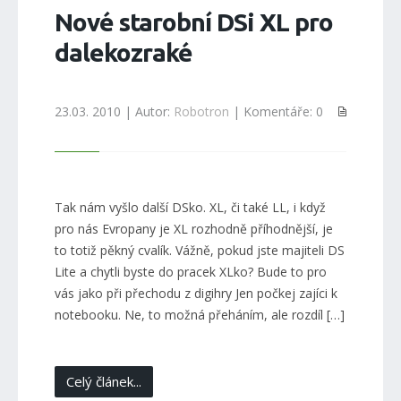
Nové starobní DSi XL pro
dalekozraké
23.03. 2010 | Autor:
Robotron
| Komentáře: 0
Tak nám vyšlo další DSko. XL, či také LL, i když
pro nás Evropany je XL rozhodně příhodnější, je
to totiž pěkný cvalík. Vážně, pokud jste majiteli DS
Lite a chytli byste do pracek XLko? Bude to pro
vás jako při přechodu z digihry Jen počkej zajíci k
notebooku. Ne, to možná přeháním, ale rozdíl […]
Celý článek...