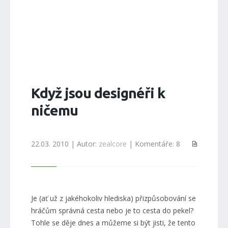
Když jsou designéři k
ničemu
22.03. 2010 | Autor:
zealcore
| Komentáře: 8
Je (ať už z jakéhokoliv hlediska) přizpůsobování se
hráčům správná cesta nebo je to cesta do pekel?
Tohle se děje dnes a můžeme si být jisti, že tento