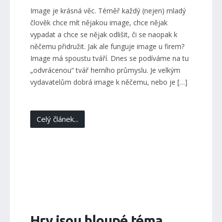
Image je krásná věc. Téměř každý (nejen) mladý
člověk chce mít nějakou image, chce nějak
vypadat a chce se nějak odlišit, či se naopak k
něčemu přidružit. Jak ale funguje image u firem?
Image má spoustu tváří. Dnes se podíváme na tu
„odvrácenou“ tvář herního průmyslu. Je velkým
vydavatelům dobrá image k něčemu, nebo je […]
Celý článek...
Hry jsou hloupé téma