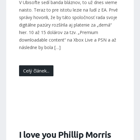
V Ubisofte sedí banda bláznov, to už dnes vieme
naisto. Teraz to pre istotu lezie na ľudí z EA. Prvé
správy hovorili, že by táto spoločnosť rada svoje
digitálne pazúry rozšírila aj platenie za „demá“
hier. 10 až 15 dolárov za tzv. „Premium
downloadable content“ na Xbox Live a PSN a až
následne by bola […]
Celý článek...
I love you Phillip Morris