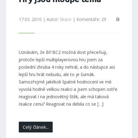
17.03. 2010 | Autor:
Skace
| Komentáře: 29
Uznávám, že BF:BC2 možná dost přeceňuji,
protože lepší multiplayerovou hru jsem za
poslední zhruba 4 roky nehrál, a do nástupce asi
lepší hru hrát nebudu, ale to je šumák.
Samozřejmě jakékoli špatné hodnocení ve mě
vyvolá hodně velkou reakci a jsem schopen ostře
reagovat i na jednovětný štěk, ale má taková
reakce cenu? Reagovat na debila co se […]
Celý článek...