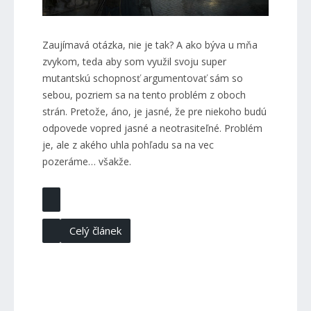
Zaujímavá otázka, nie je tak? A ako býva u mňa
zvykom, teda aby som využil svoju super
mutantskú schopnosť argumentovať sám so
sebou, pozriem sa na tento problém z oboch
strán. Pretože, áno, je jasné, že pre niekoho budú
odpovede vopred jasné a neotrasiteľné. Problém
je, ale z akého uhla pohľadu sa na vec
pozeráme… všakže.
Celý článek