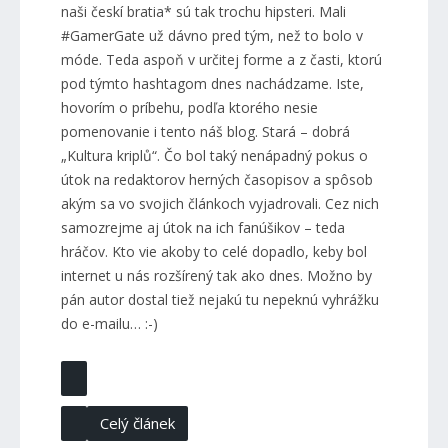
naši českí bratia* sú tak trochu hipsteri. Mali
#GamerGate už dávno pred tým, než to bolo v
móde. Teda aspoň v určitej forme a z časti, ktorú
pod týmto hashtagom dnes nachádzame. Iste,
hovorím o príbehu, podľa ktorého nesie
pomenovanie i tento náš blog. Stará – dobrá
„Kultura kriplů“. Čo bol taký nenápadný pokus o
útok na redaktorov herných časopisov a spôsob
akým sa vo svojich článkoch vyjadrovali. Cez nich
samozrejme aj útok na ich fanúšikov – teda
hráčov. Kto vie akoby to celé dopadlo, keby bol
internet u nás rozšírený tak ako dnes. Možno by
pán autor dostal tiež nejakú tu nepeknú vyhrážku
do e-mailu… :-)
Celý článek