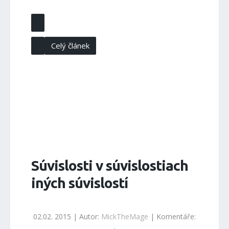
Celý článek
Súvislosti v súvislostiach
iných súvislostí
02.02. 2015 | Autor:
MickTheMage
| Komentáře: