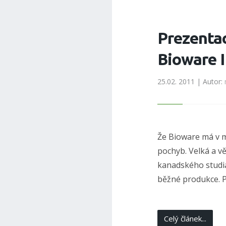
Prezenta
Bioware I
25.02. 2011 | Autor:
Že Bioware má v m
pochyb. Velká a v
kanadského studia.
běžné produkce. Pr
Celý článek...