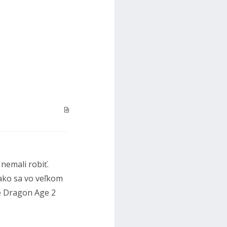
emali robiť.
ako sa vo veľkom
že Dragon Age 2