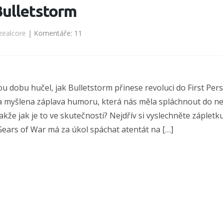
Bulletstorm
zealcore
| Komentáře: 11
ou dobu hučel, jak Bulletstorm přinese revoluci do First Per
a myšlena záplava humoru, která nás měla spláchnout do ne
akže jak je to ve skutečnosti? Nejdřív si vyslechněte záplet
 Gears of War má za úkol spáchat atentát na […]