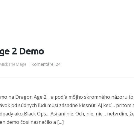
ge 2 Demo
MickTheMage
| Komentáře: 24
emo na Dragon Age 2… a podľa môjho skromného názoru to n
vok od súdnych ľudí musí zásadne klesnúť. Aj keď… pritom 
pady ako Black Ops… Asi ani nie. Och, nie, nie… netvrdím, 
en demo čosi naznačilo a […]