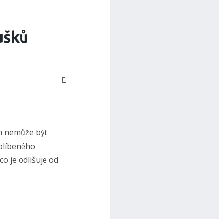
ušků
om nemůže být
oblíbeného
co je odlišuje od