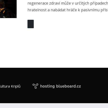
regenerace zdraví může v určitých případec
hratelnost a nabádat hráče k pasivnímu přís
ultura Kriplů