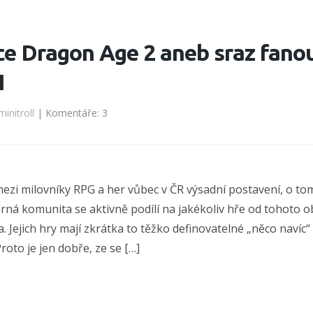
ce Dragon Age 2 aneb sraz fano
I
minitroll
| Komentáře: 3
ezi milovníky RPG a her vůbec v ČR výsadní postavení, o t
ěrná komunita se aktivně podílí na jakékoliv hře od tohoto 
 Jejich hry mají zkrátka to těžko definovatelné „něco navíc“ 
oto je jen dobře, ze se […]