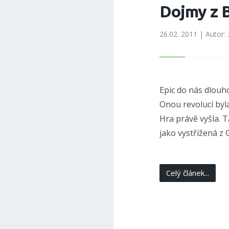
Dojmy z 
26.02. 2011 | Autor:
Epic do nás dlouh
Onou revolucí byl
Hra právě vyšla. T
jako vystřižená z
Celý článek...