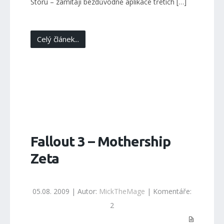
Storu – zamítají bezdůvodně aplikace třetích […]
Celý článek...
Fallout 3 – Mothership
Zeta
05.08. 2009 | Autor:
MickTheMage
| Komentáře:
2