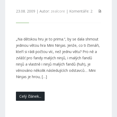
23.08. 2009 | Autor:
zealcore
| Komentáře: 2
„Na dětskou hru je to prima.“, by se dala shrnout
jedinou větou hra Mini Ninjas. Jenže, co ti čtenáři,
kteří si rádi počtou víc, než jednu větu? Pro ně a
zvlášť pro fandy malých ninjů, i malých fandů
ninjů a vlastně i ninjů malých fandů (huh), je
věnováno několik následujících odstavců… Mini
Ninjas je hrou, […]
Celý článek...