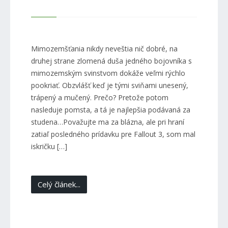
Mimozemšťania nikdy neveštia nič dobré, na
druhej strane zlomená duša jedného bojovníka s
mimozemským svinstvom dokáže veľmi rýchlo
pookriať. Obzvlášť keď je tými sviňami unesený,
trápený a mučený. Prečo? Pretože potom
nasleduje pomsta, a tá je najlepšia podávaná za
studena…Považujte ma za blázna, ale pri hraní
zatiaľ posledného prídavku pre Fallout 3, som mal
iskričku […]
Celý článek...