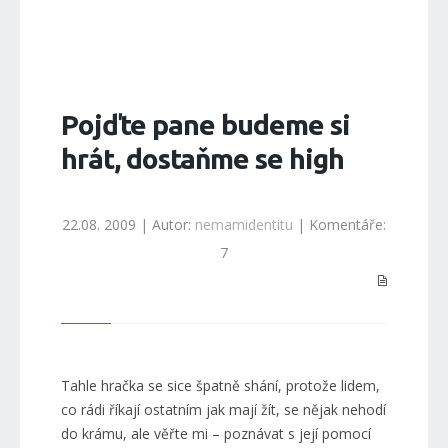
Pojďte pane budeme si
hrát, dostaňme se high
22.08. 2009 | Autor:
nemamidentitu
| Komentáře:
7
Tahle hračka se sice špatně shání, protože lidem,
co rádi říkají ostatním jak mají žít, se nějak nehodí
do krámu, ale věřte mi – poznávat s její pomocí