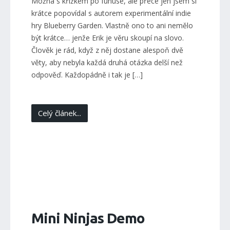
Možná s křížkem po funuse, ale přece jen jsem si
krátce popovídal s autorem experimentální indie
hry Blueberry Garden. Vlastně ono to ani nemělo
být krátce… jenže Erik je věru skoupí na slovo.
Člověk je rád, když z něj dostane alespoň dvě
věty, aby nebyla každá druhá otázka delší než
odpověď. Každopádně i tak je […]
Celý článek...
Mini Ninjas Demo