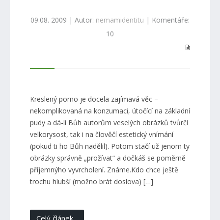
09.08. 2009 | Autor:
nemamidentitu
| Komentáře:
10
Kreslený porno je docela zajímavá věc –
nekomplikovaná na konzumaci, útočící na základní
pudy a dá-li Bůh autorům veselých obrázků tvůrčí
velkorysost, tak i na člověčí estetický vnímání
(pokud ti ho Bůh nadělil). Potom stačí už jenom ty
obrázky správně „prožívat“ a dočkáš se poměrně
příjemnýho vyvrcholení. Známe.Kdo chce ještě
trochu hlubší (možno brát doslova) […]
Celý článek...