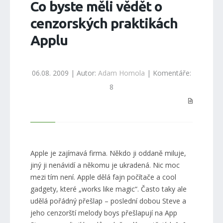
Co byste měli vědět o
cenzorských praktikách
Applu
06.08. 2009 | Autor:
Adam Homola
| Komentáře:
8
Apple je zajímavá firma. Někdo ji oddaně miluje,
jiný ji nenávidí a někomu je ukradená. Nic moc
mezi tím není. Apple dělá fajn počítače a cool
gadgety, které „works like magic“. Často taky ale
udělá pořádný přešlap – poslední dobou Steve a
jeho cenzorští melody boys přešlapují na App