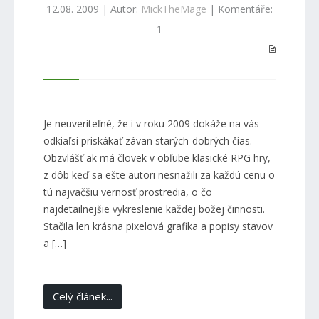
12.08. 2009 | Autor:
MickTheMage
| Komentáře:
1
Je neuveriteľné, že i v roku 2009 dokáže na vás
odkiaľsi priskákať závan starých-dobrých čias.
Obzvlášť ak má človek v obľube klasické RPG hry,
z dôb keď sa ešte autori nesnažili za každú cenu o
tú najväčšiu vernosť prostredia, o čo
najdetailnejšie vykreslenie každej božej činnosti.
Stačila len krásna pixelová grafika a popisy stavov
a […]
Celý článek...