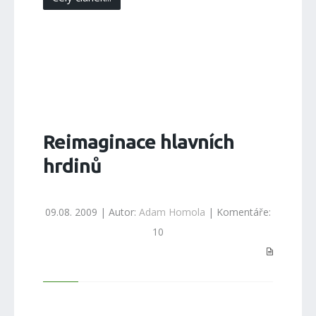
Reimaginace hlavních
hrdinů
09.08. 2009 | Autor:
Adam Homola
| Komentáře:
10