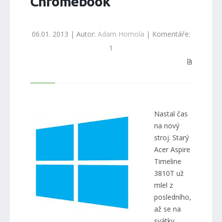
Chromebook
06.01. 2013 | Autor:
Adam Homola
| Komentáře:
1
Nastal čas
na nový
stroj. Starý
Acer Aspire
Timeline
3810T už
mlel z
posledního,
až se na
svátky