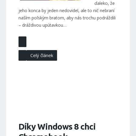
ďaleko, že
jeho konca by jeden nedovidel, ale to nič nebraní
naším poľským bratom, aby nás trochu podráždili
– dráždivou upútavkou…
Celý článek
Díky Windows 8 chci