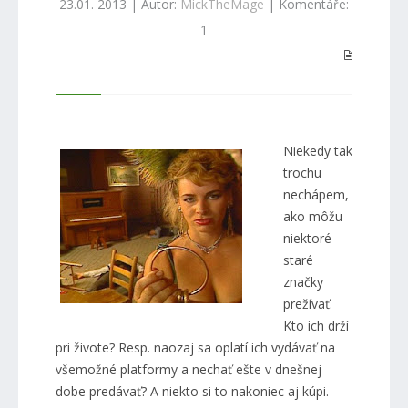
23.01. 2013 | Autor:
MickTheMage
| Komentáře:
1
Niekedy tak
trochu
nechápem,
ako môžu
niektoré
staré
značky
prežívať.
Kto ich drží
pri živote? Resp. naozaj sa oplatí ich vydávať na
všemožné platformy a nechať ešte v dnešnej
dobe predávať? A niekto si to nakoniec aj kúpi.