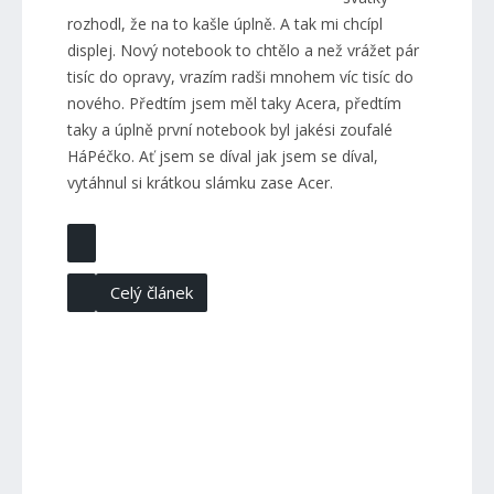
rozhodl, že na to kašle úplně. A tak mi chcípl
displej. Nový notebook to chtělo a než vrážet pár
tisíc do opravy, vrazím radši mnohem víc tisíc do
nového. Předtím jsem měl taky Acera, předtím
taky a úplně první notebook byl jakési zoufalé
HáPéčko. Ať jsem se díval jak jsem se díval,
vytáhnul si krátkou slámku zase Acer.
Celý článek