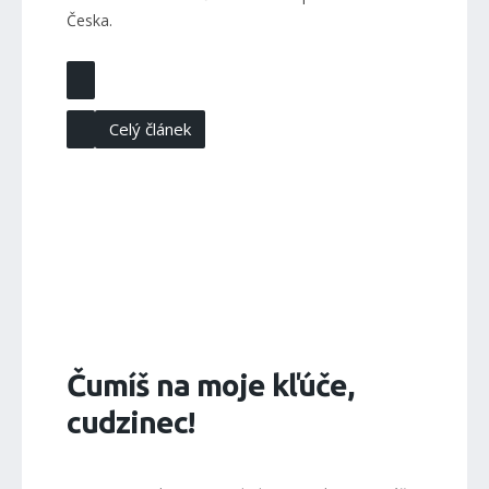
Česka.
Celý článek
Čumíš na moje kľúče,
cudzinec!