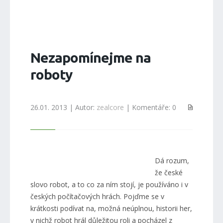
Nezapomínejme na
roboty
26.01. 2013 | Autor:
zealcore
| Komentáře: 0
Dá rozum,
že české
slovo robot, a to co za ním stojí, je používáno i v
českých počítačových hrách. Pojďme se v
krátkosti podívat na, možná neúplnou, historii her,
v nichž robot hrál důležitou roli a pocházel z