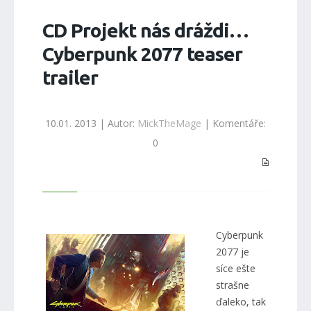
CD Projekt nás dráždi…
Cyberpunk 2077 teaser
trailer
10.01. 2013 | Autor:
MickTheMage
| Komentáře:
0
Cyberpunk
2077 je
síce ešte
strašne
ďaleko, tak