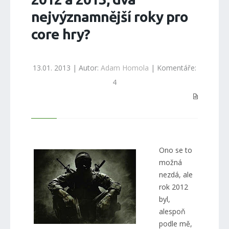
nejvýznamnější roky pro
core hry?
13.01. 2013 | Autor:
Adam Homola
| Komentáře:
4
Ono se to
možná
nezdá, ale
rok 2012
byl,
alespoň
podle mě,