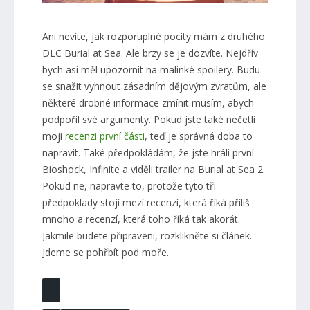
Ani nevíte, jak rozporuplné pocity mám z druhého
DLC Burial at Sea. Ale brzy se je dozvíte. Nejdřív
bych asi měl upozornit na malinké spoilery. Budu
se snažit vyhnout zásadním dějovým zvratům, ale
některé drobné informace zmínit musím, abych
podpořil své argumenty. Pokud jste také nečetli
moji
recenzi první části
, teď je správná doba to
napravit. Také předpokládám, že jste hráli první
Bioshock, Infinite a viděli trailer na Burial at Sea 2.
Pokud ne, napravte to, protože tyto tři
předpoklady stojí mezí recenzí, která říká příliš
mnoho a recenzí, která toho říká tak akorát.
Jakmile budete připraveni, rozklikněte si článek.
Jdeme se pohřbít pod moře.