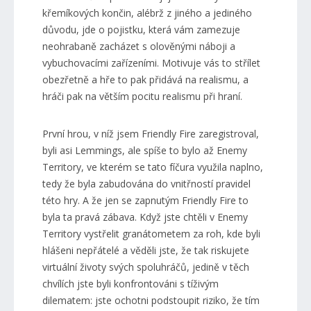
křemíkových končin, alébrž z jiného a jediného
důvodu, jde o pojistku, která vám zamezuje
neohrabaně zacházet s olověnými náboji a
vybuchovacími zařízeními. Motivuje vás to střílet
obezřetně a hře to pak přidává na realismu, a
hráči pak na větším pocitu realismu při hraní.
První hrou, v níž jsem Friendly Fire zaregistroval,
byli asi Lemmings, ale spíše to bylo až Enemy
Territory, ve kterém se tato fíčura využila naplno,
tedy že byla zabudována do vnitřností pravidel
této hry. A že jen se zapnutým Friendly Fire to
byla ta pravá zábava. Když jste chtěli v Enemy
Territory vystřelit granátometem za roh, kde byli
hlášeni nepřátelé a věděli jste, že tak riskujete
virtuální životy svých spoluhráčů, jedině v těch
chvílích jste byli konfrontováni s tíživým
dilematem: jste ochotni podstoupit riziko, že tím