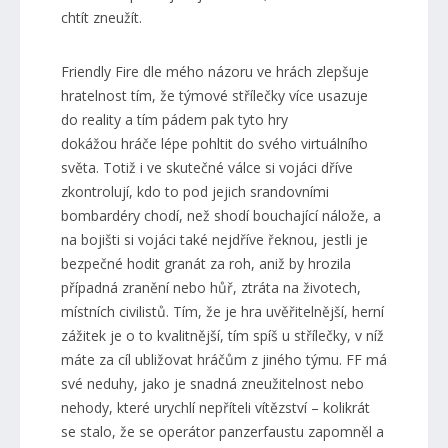
chtít zneužít.
Friendly Fire dle mého názoru ve hrách zlepšuje
hratelnost tím, že týmové střílečky více usazuje
do reality a tím pádem pak tyto hry
dokážou hráče lépe pohltit do svého virtuálního
světa. Totiž i ve skutečné válce si vojáci dříve
zkontrolují, kdo to pod jejich srandovními
bombardéry chodí, než shodí bouchající nálože, a
na bojišti si vojáci také nejdříve řeknou, jestli je
bezpečné hodit granát za roh, aniž by hrozila
případná zranění nebo hůř, ztráta na životech,
místních civilistů. Tím, že je hra uvěřitelnější, herní
zážitek je o to kvalitnější, tím spíš u střílečky, v níž
máte za cíl ubližovat hráčům z jiného týmu. FF má
své neduhy, jako je snadná zneužitelnost nebo
nehody, které urychlí nepříteli vítězství – kolikrát
se stalo, že se operátor panzerfaustu zapomněl a