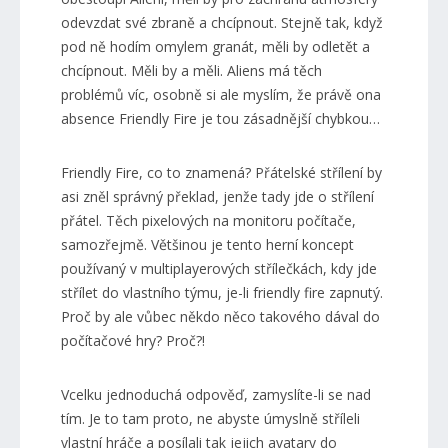
odevzdat své zbraně a chcípnout. Stejně tak, když
pod ně hodím omylem granát, měli by odletět a
chcípnout. Měli by a měli. Aliens má těch
problémů víc, osobně si ale myslím, že právě ona
absence Friendly Fire je tou zásadnější chybkou…
Friendly Fire, co to znamená? Přátelské střílení by
asi zněl správný překlad, jenže tady jde o střílení
přátel. Těch pixelových na monitoru počítače,
samozřejmě. Většinou je tento herní koncept
používaný v multiplayerových střílečkách, kdy jde
střílet do vlastního týmu, je-li friendly fire zapnutý.
Proč by ale vůbec někdo něco takového dával do
počítačové hry? Proč?!
Vcelku jednoduchá odpověď, zamyslíte-li se nad
tím. Je to tam proto, ne abyste úmyslně stříleli
vlastní hráče a posílali tak jejich avatary do