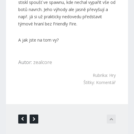
stiskl spoušť ve spawnu, kde nechal vypařit vše od
botů navrch. Jeho výhody ale jasně převyšují a
např. já si už prakticky nedovedu představit
týmové hraní bez Friendly Fire.
A jak jste na tom vy?
Autor:
zealcore
Rubrika:
Hry
Štítky:
Komentář