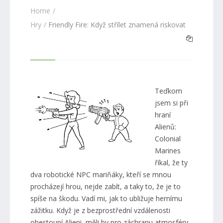
Home
Hry
Friendly Fire: Když střílet znamená riskovat
Teďkom
jsem si při
hraní
Alienů:
Colonial
Marines
říkal, že ty
dva robotické NPC mariňáky, kteří se mnou
procházejí hrou, nejde zabít, a taky to, že je to
spíše na škodu. Vadí mi, jak to ubližuje hernímu
zážitku. Když je z bezprostřední vzdálenosti
obestoupí Alieni, měli by pro záchranu atmosféry