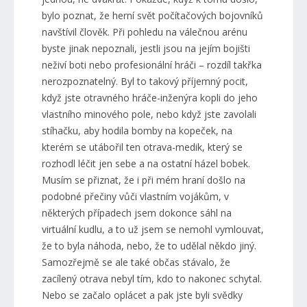
bylo poznat, že herní svět počítačových bojovníků
navštívil člověk. Při pohledu na válečnou arénu
byste jinak nepoznali, jestli jsou na jejím bojišti
neživí boti nebo profesionální hráči – rozdíl takřka
nerozpoznatelný. Byl to takový příjemný pocit,
když jste otravného hráče-inženýra kopli do jeho
vlastního minového pole, nebo když jste zavolali
stíhačku, aby hodila bomby na kopeček, na
kterém se utábořil ten otrava-medik, který se
rozhodl léčit jen sebe a na ostatní házel bobek.
Musím se přiznat, že i při mém hraní došlo na
podobné přečiny vůči vlastním vojákům, v
některých případech jsem dokonce sáhl na
virtuální kudlu, a to už jsem se nemohl vymlouvat,
že to byla náhoda, nebo, že to udělal někdo jiný.
Samozřejmě se ale také občas stávalo, že
zacílený otrava nebyl tím, kdo to nakonec schytal.
Nebo se začalo oplácet a pak jste byli svědky