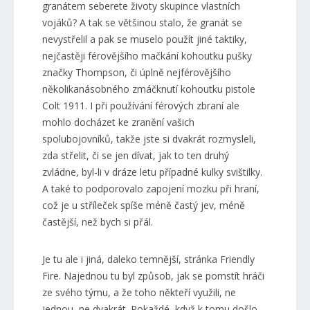
granátem seberete životy skupince vlastních
vojáků? A tak se většinou stalo, že granát se
nevystřelil a pak se muselo použít jiné taktiky,
nejčastěji férovějšího mačkání kohoutku pušky
značky Thompson, či úplně nejférovějšího
několikanásobného zmáčknutí kohoutku pistole
Colt 1911. I při používání férových zbraní ale
mohlo docházet ke zranění vašich
spolubojovníků, takže jste si dvakrát rozmysleli,
zda střelit, či se jen dívat, jak to ten druhý
zvládne, byl-li v dráze letu případné kulky svištilky.
A také to podporovalo zapojení mozku při hraní,
což je u stříleček spíše méně častý jev, méně
častější, než bych si přál.
Je tu ale i jiná, daleko temnější, stránka Friendly
Fire. Najednou tu byl způsob, jak se pomstít hráči
ze svého týmu, a že toho někteří využili, ne
jednou, ne dvakrát. Pokaždé, když k tomu došlo,