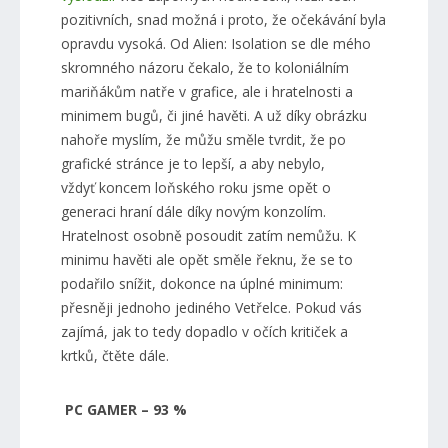
pozitivních, snad možná i proto, že očekávání byla
opravdu vysoká. Od Alien: Isolation se dle mého
skromného názoru čekalo, že to koloniálním
mariňákům natře v grafice, ale i hratelnosti a
minimem bugů, či jiné havěti. A už díky obrázku
nahoře myslím, že můžu směle tvrdit, že po
grafické stránce je to lepší, a aby nebylo,
vždyť koncem loňského roku jsme opět o
generaci hraní dále díky novým konzolím.
Hratelnost osobně posoudit zatím nemůžu. K
minimu havěti ale opět směle řeknu, že se to
podařilo snížit, dokonce na úplné minimum:
přesněji jednoho jediného Vetřelce. Pokud vás
zajímá, jak to tedy dopadlo v očích kritiček a
krtků, čtěte dále.
PC GAMER – 93 %