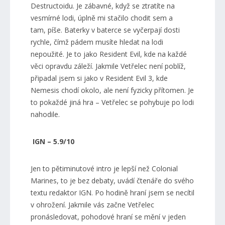
Destructoidu. Je zábavné, když se ztratíte na
vesmírné lodi, úplně mi stačilo chodit sem a
tam, píše. Baterky v baterce se vyčerpají dosti
rychle, čímž pádem musíte hledat na lodi
nepoužité. Je to jako Resident Evil, kde na každé
věci opravdu záleží. Jakmile Vetřelec není poblíž,
připadal jsem si jako v Resident Evil 3, kde
Nemesis chodí okolo, ale není fyzicky přítomen. Je
to pokaždé jiná hra – Vetřelec se pohybuje po lodi
nahodile.
IGN – 5.9/10
Jen to pětiminutové intro je lepší než Colonial
Marines, to je bez debaty, uvádí čtenáře do svého
textu redaktor IGN. Po hodině hraní jsem se necítil
v ohrožení. Jakmile vás začne Vetřelec
pronásledovat, pohodové hraní se mění v jeden