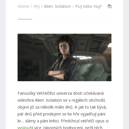
Home
Hry
Alien: Isolation – FUJ nebo Huj?
Fanoušky Vetřelčího univerza dosti očekávaná
videohra Alien: Isolation se v regálech obchodů
objeví již za několik málo dnů. A jak to tak bývá,
pár dnů před prodejem se ke hře vyjadřují páni
kr… dámy a páni kritici. Předchozí vetřelčí opus si
vysloužil
více záporných hodnocení, nežli těch