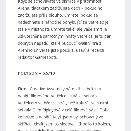
Když se schováváte ve skříňce v přítomnosti
Aliena, tlačítkem zadržujete dech – pokud ho
zadržujete příliš dlouho, umřete, pokud se
nadechnete a náhodně pohybující se Vetřelec je
stále v místnosti, umřete také, ale vaše smrt je
uskutečněna samotnými hnáty Vetřelce. Je tu pár
dobrých nápadů, které budoucí kvalitní hra z
Alieního univerza jistě použije, uzavírá recenzi
redaktor Gamespotu.
POLYGON – 6.5/10
Firma Creative Assembly nám slíbila hrůzu a
napětí filmového Vetřelce. Hráč se setká s
Vetřelcem ve hře vícekrát, než kolikrát se s nimi
setkala Ellen Ripleyová v celé filmové sáze. Tolik
ke hrůze a napětí. Když jsem byl schovaný ve
skříňce, chvíli jsem to sledoval. Chodilo to kolem,
pak si to odskočilo jinam, aby se to ale zase