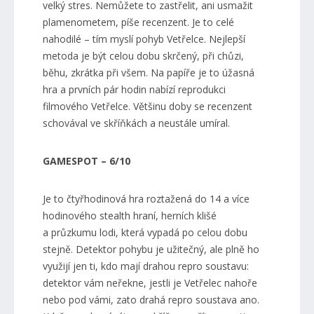
velký stres. Nemůžete to zastřelit, ani usmažit
plamenometem, píše recenzent. Je to celé
nahodilé – tím myslí pohyb Vetřelce. Nejlepší
metoda je být celou dobu skrčený, při chůzi,
běhu, zkrátka při všem. Na papíře je to úžasná
hra a prvních pár hodin nabízí reprodukci
filmového Vetřelce. Většinu doby se recenzent
schovával ve skříňkách a neustále umíral.
GAMESPOT – 6/10
Je to čtyřhodinová hra roztažená do 14 a více
hodinového stealth hraní, herních klišé
a průzkumu lodi, která vypadá po celou dobu
stejně. Detektor pohybu je užitečný, ale plně ho
využijí jen ti, kdo mají drahou repro soustavu:
detektor vám neřekne, jestli je Vetřelec nahoře
nebo pod vámi, zato drahá repro soustava ano.