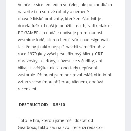
Ve hře je sice jen jeden vetřelec, ale po chodbách
narazíte i na surové roboty a neméně
ohavné lidské protivníky, které zneškodnit je
docela fuška. Lepší je použít stealth, radí redaktor
PC GAMERU a nadále obdivuje promakanost
vesmírné lodě, kterou herní tvůrci nadesignovali
tak, že by ji takto nejspíš navrhli sami filmaři v
roce 1979 (kdy vyšel první filmový Alien). CRT
obrazovky, telefony, klávesnice s čudlíky, ani
blikající světýlka, nic z toho tady nepůsobí
zastarale. Při hraní jsem pociťoval zvláštní intimní
vztah s vesmírnou příšerou, Alienem, dodává
recenzent.
DESTRUCTOID – 8.5/10
Toto je hra, kterou jsme měli dostat od
Gearboxu; takto začíná svoji recenzi redaktor