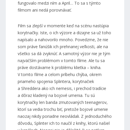
fungovalo medzi ním a April… To sa s týmto
filmom ani nedá porovnávať.
Film sa zlepší v momente keď na scénu nastúpia
korytnačky. Iste, o ich výzore a dizajne sa už toho
napísalo a nahovorilo mnoho. Povedzme, že nie
som práve fanúšik ich prehnanej veľkosti, ale na
všetko sa dá zvyknúť. A samotný výzor nie je tým
najväčším problémom v tomto filme. Ale tu sa
práve dostávame k problému klietka – kniha.
V tomto filme a celom príbehu chýba, okrem
priameho spojenia Splintera, korytnačiek
a Shreddera ako ich nemesis, i prechod tradície
a dôraz kladený na bojové umenia. Tu sú
korytnačky len banda zmutovaných teenagerov,
ktorí sa vedia trochu biť, pretože bojové umenie
naozaj nikdy poriadne neovládali. Z jednoduchého
dôvodu, Splinter ich to naučil z knihy, ktorú našiel