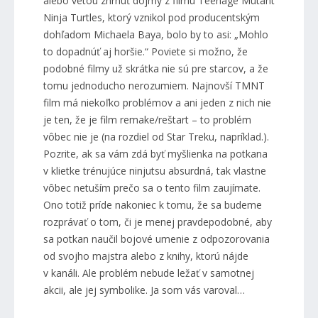
alebo vetou zhrnúť dojmy z filmu Teenage Mutant
Ninja Turtles, ktorý vznikol pod producentským
dohľadom Michaela Baya, bolo by to asi: „Mohlo
to dopadnúť aj horšie.“ Poviete si možno, že
podobné filmy už skrátka nie sú pre starcov, a že
tomu jednoducho nerozumiem. Najnovší TMNT
film má niekoľko problémov a ani jeden z nich nie
je ten, že je film remake/reštart – to problém
vôbec nie je (na rozdiel od Star Treku, napríklad.).
Pozrite, ak sa vám zdá byť myšlienka na potkana
v klietke trénujúce ninjutsu absurdná, tak vlastne
vôbec netuším prečo sa o tento film zaujímate.
Ono totiž príde nakoniec k tomu, že sa budeme
rozprávať o tom, či je menej pravdepodobné, aby
sa potkan naučil bojové umenie z odpozorovania
od svojho majstra alebo z knihy, ktorú nájde
v kanáli. Ale problém nebude ležať v samotnej
akcii, ale jej symbolike. Ja som vás varoval…