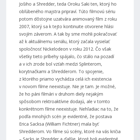
Jošiho a Shredder, teda Oroku Saki ten, ktorý ho
obľúbeného majstra pripraví. Túto filmovú sériu
potom dôstojne uzatvára animovaný film z roku
2007, ktorý sa k tejto kontinuite otvorene hlási
svojím záverom. A tak by sme mohli pokračovať
až k aktuálnemu seriálu, ktorý začala vysielať
spoločnosť Nickelodeon v roku 2012. Čo však
všetky tieto príbehy spájalo, čo stálo na pozadí
a v ich zrode bol vzťah medzi Splinterom,
korytnačkami a Shredderom. To spojenie,
z ktorého priamo vychádza celá ich existencia
v novom filme neexistuje. Nie je tam. Je možné,
že ho páni filmári v druhom diely nejakým
spôsobom rektroaktívne dodajú, ale v tomto
konkrétnom filme neexistuje. Nehľadiac na to, že
podľa mnohých scén je evidentné, že postava
Erica Sacksa (William Fichtner) mala byť
Shredderom. Vo filme sú scény, ktoré na vás kričia
– Sacks je Shredder a ďalšie, ktoré boli evidentné