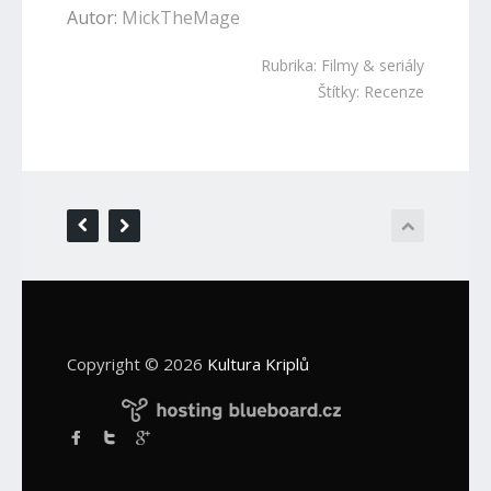
Autor:
MickTheMage
Rubrika:
Filmy & seriály
Štítky:
Recenze
Copyright © 2026
Kultura Kriplů