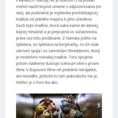
v kanáloch. Naozaj nie je dôležité či sa potkan
mohol naučiť bojové umenie z odpozorovania (no
nie!), ale podstatná je myšlienka prechádzajúcej
tradície od jedného majstra k jeho učeníkovi.
Duch tejto tradície, ktorá siaha kamsi do dávnej,
bájnej minulosti a je prepojená so súčasnosťou
práve cez toto predávanie. Z Hamata Jošiho na
Splintera, zo Splintera na korytnačky, čo ich však
zároveň spája i so samotným Shredderom, ktorý
je nositeľom rovnakej tradície. Toto spojenie
potom nádherne ilustruje scéna pri ohni v prvom
filme. V Bayovom filme nič podobné nenájdete,
ani neuvidíte, pretože to tam jednoducho nie je.
Všetko je v ňom iba ako.