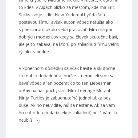
to kdesi v Alpách blízko za mestom, kde ma Eric
Sacks svoje sídlo. New York mal byť ďalšou
postavou filmu, avšak autori vôbec netušia ako
s priestorom okolo seba pracovať. Film má pár
dobrých momentov kedy sa človek skutočne baví,
ale je to zábava, na ktorú po zhliadnutí filmu veľmi
rýchlo zabudne.
V konečnom dôsledku sa však bavíte a skutočne
to mohlo dopadnúť aj horšie – nemuseli sme sa
baviť vôbec a len pozerať čo to ten Liebesman
a Bay na nás prichystali. Film Teenage Mutant
Ninja Turtles je zabudnuteľná jednohubka bez
duše. Ak ho neuvidíte, nič sa nestane. Ak sa vám
ho náhodou podarí niekde zhliadnuť, príliš vám to
neublíži. :-)