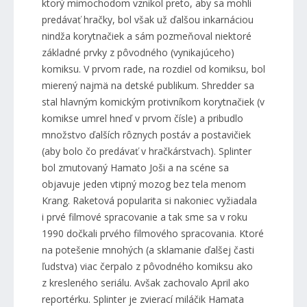
ktorý mimochodom vznikol preto, aby sa mohli
predávať hračky, bol však už ďalšou inkarnáciou
nindža korytnačiek a sám pozmeňoval niektoré
základné prvky z pôvodného (vynikajúceho)
komiksu. V prvom rade, na rozdiel od komiksu, bol
mierený najmä na detské publikum. Shredder sa
stal hlavným komickým protivníkom korytnačiek (v
komikse umrel hneď v prvom čísle) a pribudlo
množstvo ďalších rôznych postáv a postavičiek
(aby bolo čo predávať v hračkárstvach). Splinter
bol zmutovaný Hamato Joši a na scéne sa
objavuje jeden vtipný mozog bez tela menom
Krang. Raketová popularita si nakoniec vyžiadala
i prvé filmové spracovanie a tak sme sa v roku
1990 dočkali prvého filmového spracovania. Ktoré
na potešenie mnohých (a sklamanie ďalšej časti
ľudstva) viac čerpalo z pôvodného komiksu ako
z kresleného seriálu. Avšak zachovalo April ako
reportérku. Splinter je zvierací miláčik Hamata