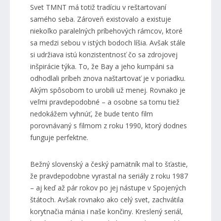
Svet TMNT má totiž tradíciu v reštartovaní
samého seba. Zároveň existovalo a existuje
niekoľko paralelných príbehových rámcov, ktoré
sa medzi sebou v istých bodoch líšia. Avšak stále
si udržiava istú konzistentnosť čo sa zdrojovej
inšpirácie týka. To, že Bay a jeho kumpáni sa
odhodlali príbeh znova naštartovať je v poriadku.
Akým spôsobom to urobili už menej. Rovnako je
veľmi pravdepodobné – a osobne sa tomu tiež
nedokážem vyhnúť, že bude tento film
porovnávaný s filmom z roku 1990, ktorý dodnes
funguje perfektne.
Bežný slovenský a český pamätník mal to šťastie,
že pravdepodobne vyrastal na seriály z roku 1987
– aj keď až pár rokov po jej nástupe v Spojených
štátoch. Avšak rovnako ako celý svet, zachvátila
korytnačia mánia i naše končiny. Kreslený seriál,