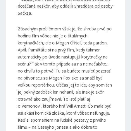
dotáčané neskôr, aby oddelili Shreddera od osoby
Sacksa.
Zásadným problémom však je, že zhruba prvú pol
hodinu film vôbec nie je o titulárnych
korytnačkách, ale o Megan O’Neil, teda pardon,
April. Pamätáte si na prvý film, kedy takmer
automaticky po úvode nastupujú korytnačky na
scénu? Tak v tomto prípade sa na ne načakáte…
no chvíľu to potrvá. Tu sa budete musieť pozerať
na pitvoriacu sa Megan Fox ako sa snaží byť
veľkou reportérkou. Občas jej to ide, aby som ten
jej pekný zadoček len nehanil, ale inak je skôr
otravná ako zaujímavá. To isté platí aj
o Vernonovi, ktorého hrá Will Arnett. Čo mala byť
asi akási komická zložka, ktorá vôbec nefunguje.
Keď si spomeniem na ľudské postavy z prvého
filmu – na Caseyho Jonesa a ako dobre to