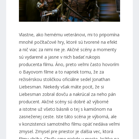
Vlastne, ako hernému veteránovi, mi to pripomína
mnohé počítačové hry, ktoré sú tvorené na efekt
a nič viac za nimi nie je. Akčné scény a momenty
sú vydarené a jasne v nich badať rukopis
producenta filmu. Áno, preto veľmi často hovorím
o Bayovom filme a to napriek tomu, že za
režisérskou stoličkou oficiálne sedel Jonathan
Liebesman. Niekedy však máte pocit, že si
Liebesman zobral dovču a nakrúcal za neho pán
producent. Akčné scény sú dobré až výborné
a istotne už všetci básnili o tej s kamiónom na
zasneženej ceste. Iste táto scéna je výborná, ale
v konzistencii samotného filmu opäť nedáva veľmi
zmysel. Zmysel pre priestor je ďalšia vec, ktorá
filmu chýba. Chvíľu sme niekde v meste, krátko na