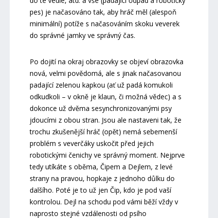
do té vedle, atd. a vše (padající odpad a robotický
pes) je načasováno tak, aby hráč měl (alespoň
minimální) potíže s načasováním skoku veverek
do správné jamky ve správný čas.
Po dojití na okraj obrazovky se objeví obrazovka
nová, velmi povědomá, ale s jinak načasovanou
padající zelenou kapkou (ať už padá komukoli
odkudkoli – v okně je klaun, či možná vědec) a s
dokonce už dvěma sesynchronizovanými psy
jdoucími z obou stran. Jsou ale nastaveni tak, že
trochu zkušenější hráč (opět) nemá sebemenší
problém s veverčáky uskočit před jejich
robotickými čenichy ve správný moment. Nejprve
tedy utíkáte s oběma, Čipem a Dejlem, z levé
strany na pravou, hopkaje z jednoho důlku do
dalšího. Poté je to už jen Čip, kdo je pod vaší
kontrolou. Dejl na schodu pod vámi běží vždy v
naprosto stejné vzdálenosti od psího