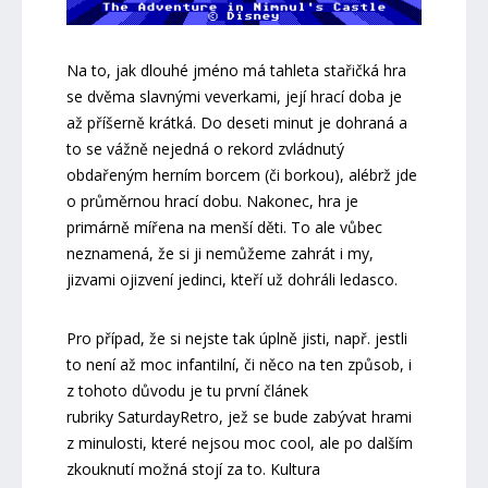
Na to, jak dlouhé jméno má tahleta stařičká hra
se dvěma slavnými veverkami, její hrací doba je
až příšerně krátká. Do deseti minut je dohraná a
to se vážně nejedná o rekord zvládnutý
obdařeným herním borcem (či borkou), alébrž jde
o průměrnou hrací dobu. Nakonec, hra je
primárně mířena na menší děti. To ale vůbec
neznamená, že si ji nemůžeme zahrát i my,
jizvami ojizvení jedinci, kteří už dohráli ledasco.
Pro případ, že si nejste tak úplně jisti, např. jestli
to není až moc infantilní, či něco na ten způsob, i
z tohoto důvodu je tu první článek
rubriky SaturdayRetro, jež se bude zabývat hrami
z minulosti, které nejsou moc cool, ale po dalším
zkouknutí možná stojí za to. Kultura