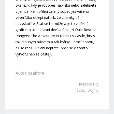
okamžik, kdy je robopes nablízku nebo zalehnete
v jamce, kam přiletí zelený sopel, jež vašeho
veverčáka oblepí natolik, že z jamky už
nevyskočíte. Stát se to může a je to v pěkné
grafice, a to je hlavní devíza Chip ‚N Dale Rescue
Rangers: The Adventure in Nimnul’s Castle, hry s
tak dlouhým názvem a tak krátkou hrací dobou,
až se raději už ani neptáte, proč se o tomto
výtvoru nepíše častěji.
Autor:
zealcore
Rubrika:
Hry
Štítky:
Dojmy