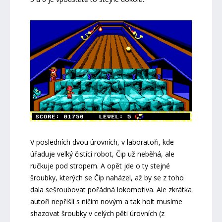
V posledních dvou úrovních, v laboratoři, kde
úřaduje velký čistící robot, Čip už neběhá, ale
ručkuje pod stropem. A opět jde o ty stejné
šroubky, kterých se Čip naházel, až by se z toho
dala sešroubovat pořádná lokomotiva. Ale zkrátka
autoři nepřišli s ničím novým a tak holt musíme
shazovat šroubky v celých pěti úrovních (z