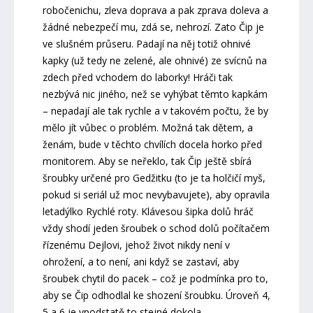
robočenichu, zleva doprava a pak zprava doleva a
žádné nebezpečí mu, zdá se, nehrozí. Zato Čip je
ve slušném průseru. Padají na něj totiž ohnivé
kapky (už tedy ne zelené, ale ohnivé) ze svícnů na
zdech před vchodem do laborky! Hráči tak
nezbývá nic jiného, než se vyhýbat těmto kapkám
– nepadají ale tak rychle a v takovém počtu, že by
mělo jít vůbec o problém. Možná tak dětem, a
ženám, bude v těchto chvílích docela horko před
monitorem. Aby se neřeklo, tak Čip ještě sbírá
šroubky určené pro Gedžitku (to je ta holčičí myš,
pokud si seriál už moc nevybavujete), aby opravila
letadýlko Rychlé roty. Klávesou šipka dolů hráč
vždy shodí jeden šroubek o schod dolů počítačem
řízenému Dejlovi, jehož život nikdy není v
ohrožení, a to není, ani když se zastaví, aby
šroubek chytil do pacek – což je podmínka pro to,
aby se Čip odhodlal ke shození šroubku. Úroveň 4,
5 a 6 je vpodstatě to stejné dokola.