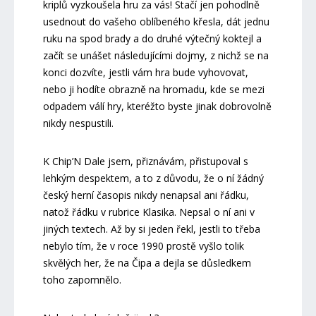
kriplů vyzkoušela hru za vás! Stačí jen pohodlně
usednout do vašeho oblíbeného křesla, dát jednu
ruku na spod brady a do druhé výtečný koktejl a
začít se unášet následujícími dojmy, z nichž se na
konci dozvíte, jestli vám hra bude vyhovovat,
nebo ji hodíte obrazně na hromadu, kde se mezi
odpadem válí hry, kteréžto byste jinak dobrovolně
nikdy nespustili.
K Chip’N Dale jsem, přiznávám, přistupoval s
lehkým despektem, a to z důvodu, že o ní žádný
český herní časopis nikdy nenapsal ani řádku,
natož řádku v rubrice Klasika. Nepsal o ní ani v
jiných textech. Až by si jeden řekl, jestli to třeba
nebylo tím, že v roce 1990 prostě vyšlo tolik
skvělých her, že na Čipa a dejla se důsledkem
toho zapomnělo.