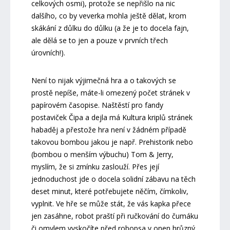
celkových osmi), protože se nepřišlo na nic
dalšího, co by veverka mohla ještě dělat, krom
skákání z důlku do důlku (a že je to docela fajn,
ale dělá se to jen a pouze v prvních třech
úrovních!).
Není to nijak výjimečná hra a o takových se
prostě nepíše, máte-li omezený počet stránek v
papírovém časopise. Naštěstí pro fandy
postaviček Čipa a dejla má Kultura kriplů stránek
habaděj a přestože hra není v žádném případě
takovou bombou jakou je např. Prehistorik nebo
(bombou o menším výbuchu) Tom & Jerry,
myslím, že si zmínku zaslouží. Přes její
jednoduchost jde o docela solidní zábavu na těch
deset minut, které potřebujete něčím, čímkoliv,
vyplnit. Ve hře se může stát, že vás kapka přece
jen zasáhne, robot praští při ručkování do čumáku
či omylem vyskočíte před robopsa v onen hrůzný