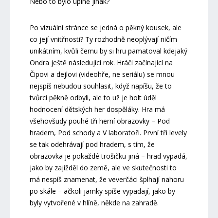
Nebo to bylo úplně jinak?
Po vizuální stránce se jedná o pěkný kousek, ale
co její vnitřnosti? Ty rozhodně neoplývají ničím
unikátním, kvůli čemu by si hru pamatoval kdejaký
Ondra ještě následující rok. Hráči začínající na
Čipovi a dejlovi (videohře, ne seriálu) se mnou
nejspíš nebudou souhlasit, když napíšu, že to
tvůrci pěkně odbyli, ale to už je holt úděl
hodnocení dětských her dospěláky. Hra má
všehovšudy pouhé tři herní obrazovky – Pod
hradem, Pod schody a V laboratoři. První tři levely
se tak odehrávají pod hradem, s tím, že
obrazovka je pokaždé trošičku jiná – hrad vypadá,
jako by zajížděl do země, ale ve skutečnosti to
má nespíš znamenat, že veverčáci šplhají nahoru
po skále – ačkoli jamky spíše vypadají, jako by
byly vytvořené v hlíně, někde na zahradě.