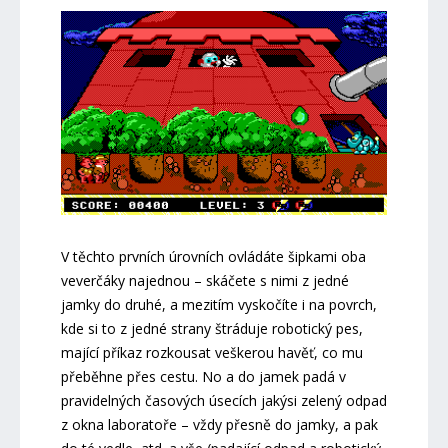
V těchto prvních úrovních ovládáte šipkami oba
veverčáky najednou – skáčete s nimi z jedné
jamky do druhé, a mezitím vyskočíte i na povrch,
kde si to z jedné strany štráduje robotický pes,
mající příkaz rozkousat veškerou havěť, co mu
přeběhne přes cestu. No a do jamek padá v
pravidelných časových úsecích jakýsi zelený odpad
z okna laboratoře – vždy přesně do jamky, a pak