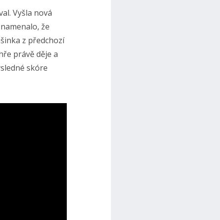
al. Vyšla nová
 znamenalo, že
šinka z předchozí
hře právě děje a
výsledné skóre