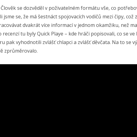
 Člověk se dozvěděl v poživatelném formátu vše, co potřebov
i jsme se, že má šestnáct spojovacích vodičů mezi čipy, což
acovávat dvakrát více informací v jednom okamžiku, než ma
recenzí tu byly Quick Playe – kde hráči popisovali, co se ve 
ru pak vyhodnotili zvlášť chlapci a zvlášť děvčata. Na to se 
ě zprůměrovalo.