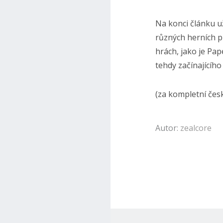
Na konci článku už
různých herních př
hrách, jako je Pap
tehdy začínajícíh
(za kompletní česk
Autor:
zealcore