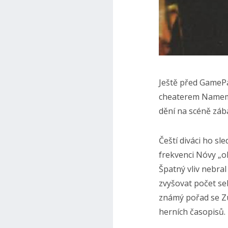
Ještě před GamePag
cheaterem Namem, 
dění na scéně záb
Čeští diváci ho sl
frekvenci Nóvy „o
Špatný vliv nebra
zvyšovat počet se
známý pořad se Zu
herních časopisů. 