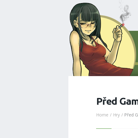
Před Game
Home
Hry
Před Ga