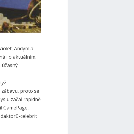
Violet, Andym a
á i o aktuálním,
 úžasný.
dyž
 zábavu, proto se
yslu začal rapidně
vil GamePage,
daktorů-celebrit