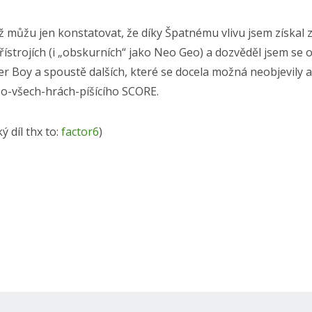
 můžu jen konstatovat, že díky Špatnému vlivu jsem získal z
ístrojích (i „obskurních“ jako Neo Geo) a dozvěděl jsem se 
er Boy a spoustě dalších, které se docela možná neobjevily 
o o-všech-hrách-píšícího SCORE.
ý díl thx to:
factor6
)