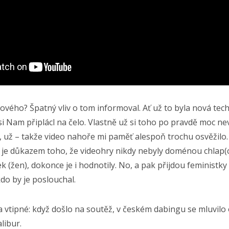
nového? Špatný vliv o tom informoval. Ať už to byla nová tec
si Nam připlácl na čelo. Vlastně už si toho po pravdě moc ne
et, už – takže video nahoře mi paměť alespoň trochu osvěžilo.
v je důkazem toho, že videohry nikdy nebyly doménou chlap(c
k (žen), dokonce je i hodnotily. No, a pak přijdou feministky
kdo by je poslouchal.
la vtipné: když došlo na soutěž, v českém dabingu se mluvilo
libur.