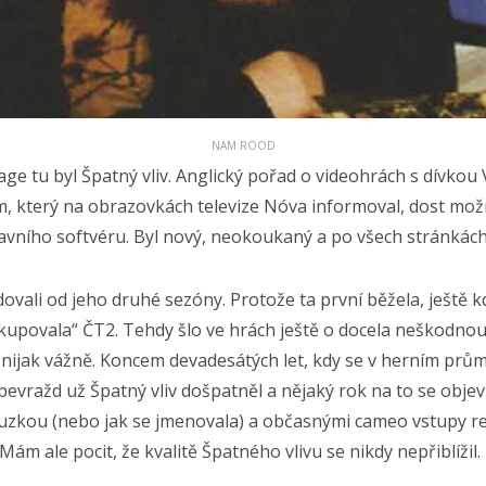
NAM ROOD
e tu byl Špatný vliv. Anglický pořad o videohrách s dívkou 
který na obrazovkách televize Nóva informoval, dost možn
avního softvéru. Byl nový, neokoukaný a po všech stránkách
edovali od jeho druhé sezóny. Protože ta první běžela, ještě k
kupovala“ ČT2. Tehdy šlo ve hrách ještě o docela neškodnou
l nijak vážně. Koncem devadesátých let, kdy se v herním prům
bevražd už Špatný vliv došpatněl a nějaký rok na to se obje
zkou (nebo jak se jmenovala) a občasnými cameo vstupy re
Mám ale pocit, že kvalitě Špatného vlivu se nikdy nepřiblížil.