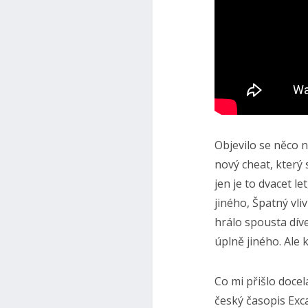
Objevilo se něco 
nový cheat, který 
jen je to dvacet l
jiného, Špatný vli
hrálo spousta díve
úplně jiného. Ale 
Co mi přišlo doce
český časopis Exca