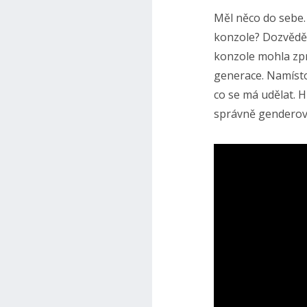
Měl něco do sebe.
konzole? Dozvěděl
konzole mohla zpr
generace. Namísto 
co se má udělat. H
správně genderov